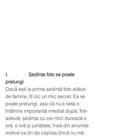
I.                 Ședința foto se poate 
prelungi
Dacă ești la prima ședință foto alături 
de familie, îți zic un mic secret. Ea se 
poate prelungi, așa că nu-ți seta o 
întâlnire importantă imediat după. Într-
adevăr, ședința cu cei mici durează o 
oră, o oră și jumătate, însă din anumite 
motive ce țin de copilaș (încă nu mă 