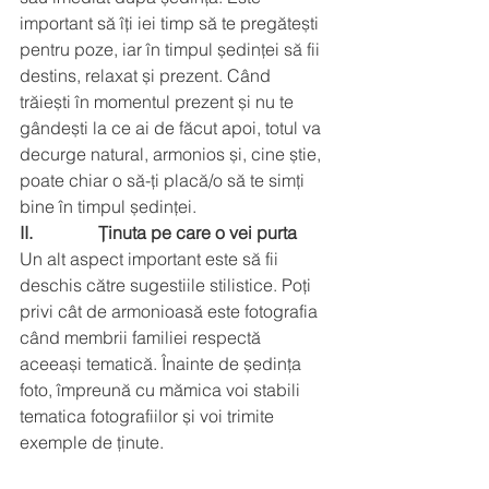
important să îți iei timp să te pregătești 
pentru poze, iar în timpul ședinței să fii 
destins, relaxat și prezent. Când 
trăiești în momentul prezent și nu te 
gândești la ce ai de făcut apoi, totul va 
decurge natural, armonios și, cine știe, 
poate chiar o să-ți placă/o să te simți 
bine în timpul ședinței. 
II.               Ținuta pe care o vei purta
Un alt aspect important este să fii 
deschis către sugestiile stilistice. Poți 
privi cât de armonioasă este fotografia 
când membrii familiei respectă 
aceeași tematică. Înainte de ședința 
foto, împreună cu mămica voi stabili 
tematica fotografiilor și voi trimite 
exemple de ținute. 