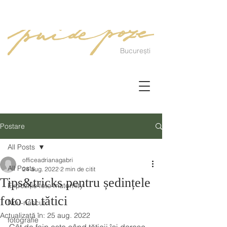
București
Postare
All Posts
officeadrianagabri
All Posts
24 aug. 2022
2 min de citit
Tips&tricks pentru ședințele
Expoziție foto maternity
foto cu tătici
Nou-nascut
Actualizată în:
25 aug. 2022
fotografie