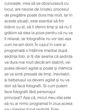
cunoaște, vrea să se obișnuiască cu 
locul, are nevoie de liniște), procesul 
de pregătire poate dura mai mult. Iar în 
aceste situații, este esențial să fim 
blânzi cu el, să îi oferim timp și să nu îl 
grăbim să stea la poze pentru că nu va 
fi relaxat, iar fotografiile nu vor ieși așa 
cum ne-am dorit. În cazul în care ai 
programată o întâlnire imediat după 
ședința foto, și îți dai seama că ședința 
va dura mai mult decât am stabilit, vei 
putea deveni agitat și poate și mămica 
se va simți presată de timp. Inevitabil, 
și bebelușul va deveni agitat și nu va 
dori să facă fotografii. Și cum putem 
face fotografii fără personajul 
principal? Așa că, micul meu sfat este 
să nu ai nimic programat în ziua aceea 
sau imediat după ședință. Este 