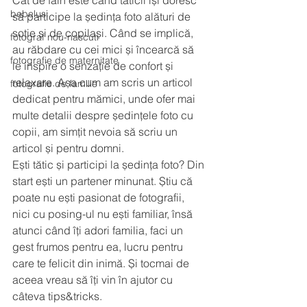
Cât de fain este când tăticii își doresc 
bebelusi
să participe la ședința foto alături de 
soție și de copilași. Când se implică, 
fotograf nou-nascuti
au răbdare cu cei mici și încearcă să 
fotografie de maternitate
le inspire o senzație de confort și 
relaxare. Așa cum am scris un articol 
fotografie de familie
dedicat pentru mămici, unde ofer mai 
multe detalii despre ședințele foto cu 
copii, am simțit nevoia să scriu un 
articol și pentru domni. 
Ești tătic și participi la ședința foto? Din 
start ești un partener minunat. Știu că 
poate nu ești pasionat de fotografii, 
nici cu posing-ul nu ești familiar, însă 
atunci când îți adori familia, faci un 
gest frumos pentru ea, lucru pentru 
care te felicit din inimă. Și tocmai de 
aceea vreau să îți vin în ajutor cu 
câteva tips&tricks.