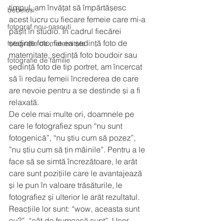
timpul, am învățat să împărtășesc 
bebelusi
acest lucru cu fiecare femeie care mi-a 
fotograf nou-nascuti
pășit în studio. În cadrul fiecărei 
ședințe foto, fie ea ședință foto de 
fotografie de maternitate
maternitate, ședință foto boudoir sau 
fotografie de familie
ședință foto de tip portret, am încercat 
să îi redau femeii încrederea de care 
are nevoie pentru a se destinde și a fi 
relaxată.
De cele mai multe ori, doamnele pe 
care le fotografiez spun “nu sunt 
fotogenică”, “nu știu cum să pozez”, 
”nu știu cum să țin mâinile”. Pentru a le 
face să se simtă încrezătoare, le arăt 
care sunt pozițiile care le avantajează 
și le pun în valoare trăsăturile, le 
fotografiez și ulterior le arăt rezultatul. 
Reacțiile lor sunt: “wow, aceasta sunt 
eu?”, “cât de frumoasă sunt”. Ușor, 