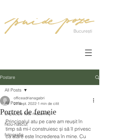
București
Postare
All Posts
officeadrianagabri
All Posts
27 sept. 2022
1 min de citit
Portret de femeie
Expoziție foto maternity
Principalul atu pe care am reușit în 
Nou-nascut
timp să mi-l construiesc și să îl privesc 
fotografie
ca atare este încrederea în mine. Cu 