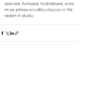
specială, frumoasă, încântătoare, scrie-
mi pe adresa 
anca@puidepoze.ro
. Ne 
vedem în studio. 
Afișează-le pe toate
Postări recente